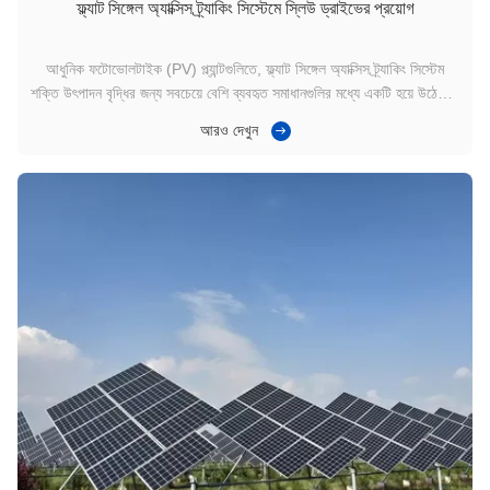
ফ্ল্যাট সিঙ্গেল অ্যাক্সিস ট্র্যাকিং সিস্টেমে স্লিউ ড্রাইভের প্রয়োগ
আধুনিক ফটোভোলটাইক (PV) প্ল্যান্টগুলিতে, ফ্ল্যাট সিঙ্গেল অ্যাক্সিস ট্র্যাকিং সিস্টেম
শক্তি উৎপাদন বৃদ্ধির জন্য সবচেয়ে বেশি ব্যবহৃত সমাধানগুলির মধ্যে একটি হয়ে উঠেছে।
এই সিস্টেমের কেন্দ্রে রয়েছে Slew Drive, যা Slewing Drive, Slew Drive
আরও দেখুন
Gearbox, বা Solar Slewing Drive নামেও পরিচিত, যা সুনির্দিষ্ট ঘূর...