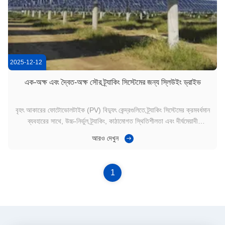
2025-12-12
এক-অক্ষ এবং দ্বৈত-অক্ষ সৌর ট্র্যাকিং সিস্টেমের জন্য স্লিউইং ড্রাইভ
বৃহৎ আকারের ফোটোভোলটাইক (PV) বিদ্যুৎ কেন্দ্রগুলিতে ট্র্যাকিং সিস্টেমের ক্রমবর্ধমান
ব্যবহারের সাথে, উচ্চ-নির্ভুল ট্র্যাকিং, কাঠামোগত স্থিতিশীলতা এবং দীর্ঘমেয়াদী
নির্ভরযোগ্যতার চাহিদা বাড়ছে। রোটরি ড্রাইভ একক-অক্ষ এবং দ্বৈত-অক্ষ ট্র্যাকারগুলিতে
আরও দেখুন
একটি মূল উপাদান, যা PV অ্যারের নিরাপদ ঘূর্ণন সক্ষম করে। ...
1