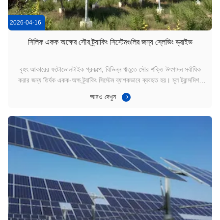
2026-04-16
সিলিক একক অক্ষের সৌর ট্র্যাকিং সিস্টেমগুলির জন্য স্লেভিং ড্রাইভ
বৃহৎ আকারের ফটোভোলটাইক প্রকল্পে, বিভিন্ন ঋতুতে সৌর শক্তি উৎপাদন সর্বাধিক
করার জন্য তির্যক একক-অক্ষ ট্র্যাকিং সিস্টেম ব্যাপকভাবে ব্যবহৃত হয়। মূল ট্রান্সমিশন
উপাদান হিসাবে, স্লিওিং ড্রাইভ (স্লিও ড্রাইভ গিয়ারবক্স বা স্লিওিং গিয়ার ড্রাইভ
আরও দেখুন
নামেও পরিচিত) মসৃণ ঘূর্ণন, সঠিক ট্র্যাকিং এবং দীর্ঘমেয়াদী কাঠা...