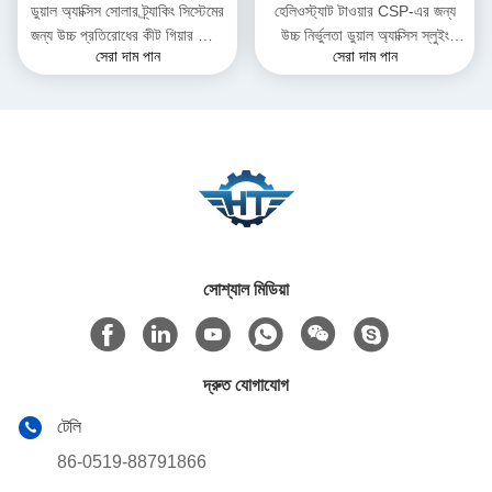
ডুয়াল অ্যাক্সিস সোলার ট্র্যাকিং সিস্টেমের
হেলিওস্ট্যাট টাওয়ার CSP-এর জন্য
জন্য উচ্চ প্রতিরোধের কীট গিয়ার স্লিউ
উচ্চ নির্ভুলতা ডুয়াল অ্যাক্সিস স্লুইং
সেরা দাম পান
সেরা দাম পান
ড্রাইভ
ড্রাইভ গিয়ারবক্স
সোশ্যাল মিডিয়া
দ্রুত যোগাযোগ
টেলি
86-0519-88791866