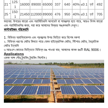
125:
21 "
16000
89000
65000
337
640
40%
≤0.1
হ্যাঁ
492
1
150:
25 "
21450
112000
89000
476
950
40%
≤0.1
হ্যাঁ
705
1
মন্তব্য: উপরের মাত্রা এবং পরামিতিগুলি আপডেট বা সামঞ্জস্য হতে পারে, আরও বিশদ মাত্রা
এবং পরামিতিগুলির জন্য, দয়া করে আমাদের বিক্রয় অঙ্কনগুলি দেখুন।
কাস্টমাইজড পরিষেবাদি
1. বিভিন্ন অ্যাপ্লিকেশন এবং প্রকল্পের উপর ভিত্তি করে বিশেষ নকশা
২. বিভিন্ন ধরণের মোটর মিলতে পারে যেমন হাইড্রোলিক মোটর, স্টিপার মোটর, বৈদ্যুতিক
মোটর ইত্যাদি
৩.আরএল কোডের ভিত্তিতে বিভিন্ন রঙ পাওয়া যায়;
আমাদের মানক রঙটি RAL 9006।
Applicatons
একক অক্ষ সৌর ট্র্যাকিং ট্র্যাকিং সিস্টেম।