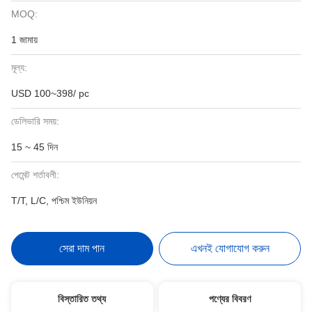
MOQ:
1 জামায়
মূল্য:
USD 100~398/ pc
ডেলিভারি সময়:
15 ~ 45 দিন
পেমেন্ট শর্তাবলী:
T/T, L/C, পশ্চিম ইউনিয়ন
সেরা দাম পান
এখনই যোগাযোগ করুন
বিস্তারিত তথ্য
পণ্যের বিবরণ