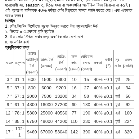
মনোযোগী হয়, season
তু,
দিনের সময় বা
অঞ্চলগুলির অলৌকিক বিষয় বিবেচনা না করেই।
এটি প্রকল্পের মালিককে 40% পর্যন্ত বেশি বিদ্যুতের ক্ষমতা অর্জন করতে দেয়।
এবং এইভাবে
আরও ফলন।
বৈশিষ্ট্য
1. সৌর ট্র্যাকিং সিস্টেমের সুরক্ষা উন্নত করতে উচ্চ ব্যাকহোল্ডিং টর্ক
২. ভিতরে mোকানো কৃমি ড্রাইভ
3. উচ্চ লোড নিশ্চিত করার জন্য একাধিক দাঁত যোগাযোগ
৪. স্ব-লকিং কার্য
প্রযুক্তিগত তথ্য
রেটেড
হোল্ডিং
অক্ষ
রেডিয়াল
আউটপুট
তিলিং টর্ক
যথার্থ
স্ব-
ওজন
মডেল
অনুপাত
টর্ক
লোড
লোড
দক্ষতা
টর্ক
(এনএম)
(°)
লকিং
(কেজি)
(এনএম)
(কেএন)
(কেএন)
(এনএম)
3 "
31: 1
600
1500
5800
10
15
40%
≤0.1
হ্যাঁ
25
5 "
37: 1
800
6000
9200
16
27
40%
≤0.1
হ্যাঁ
34
7 "
57: 1
2000
7500
13200
34
58
40%
≤0.1
হ্যাঁ
56
9 "
61: 1
4300
16000
27200
60
130
40%
≤0.1
হ্যাঁ
92
12 "
78: 1
5800
25000
40560
77
190
40%
≤0.1
হ্যাঁ
160
14 "
85: 1
6750
48000
44200
110
230
40%
≤0.1
হ্যাঁ
224
102:
17 "
9460
67000
53040
142
390
40%
≤0.1
হ্যাঁ
320
1