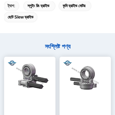
ট্যাগ:
স্লুইং রিং ড্রাইভ
কৃমি ড্রাইভ মোটর
ছোট Slew ড্রাইভ
সংশ্লিষ্ট পণ্য