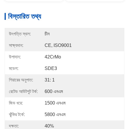
বিস্তারিত তথ্য
উৎপত্তি স্থল:
চীন
সাক্ষ্যদান:
CE, ISO9001
উপাদান:
42CrMo
মডেল:
SDE3
গিয়ারের অনুপাত:
31: 1
রেটেড আউটপুট টর্ক:
600 এনএম
জিভ ধরে:
1500 এনএম
ঝুঁকির টর্কে:
5800 এনএম
দক্ষতা:
40%