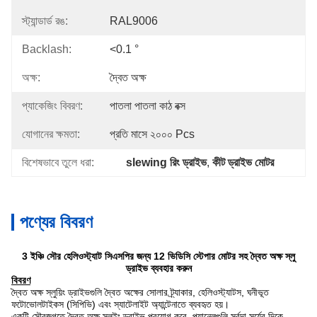
স্ট্যান্ডার্ড রঙ:
RAL9006
Backlash:
<0.1 °
অক্ষ:
দ্বৈত অক্ষ
প্যাকেজিং বিবরণ:
পাতলা পাতলা কাঠ বক্স
যোগানের ক্ষমতা:
প্রতি মাসে ২০০০ Pcs
বিশেষভাবে তুলে ধরা:
slewing রিং ড্রাইভ
, 
কীট ড্রাইভ মোটর
পণ্যের বিবরণ
3 ইঞ্চি সৌর হেলিওস্ট্যাট সিএসপির জন্য 12 ভিডিসি স্টেপার মোটর সহ দ্বৈত অক্ষ স্লু
ড্রাইভ ব্যবহার করুন
বিবরণ
দ্বৈত অক্ষ স্লুয়িং ড্রাইভগুলি দ্বৈত অক্ষের সোলার ট্র্যাকার, হেলিওস্ট্যাটস, ঘনীভূত
ফটোভোলটাইকস (সিপিভি) এবং স্যাটেলাইট অ্যান্টেনাতে ব্যবহৃত হয়।
একটি সৌরজগতে দ্বৈত অক্ষ স্লুইং ড্রাইভ প্রয়োগ করে, প্যানেলগুলি সর্বদা সূর্যের দিকে