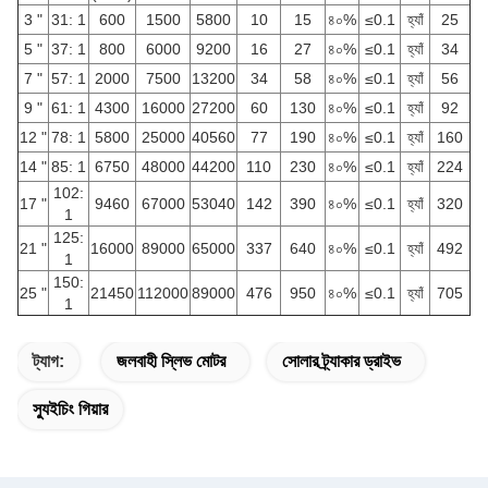
3 "
31: 1
600
1500
5800
10
15
৪০%
≤0.1
হ্যাঁ
25
5 "
37: 1
800
6000
9200
16
27
৪০%
≤0.1
হ্যাঁ
34
7 "
57: 1
2000
7500
13200
34
58
৪০%
≤0.1
হ্যাঁ
56
9 "
61: 1
4300
16000
27200
60
130
৪০%
≤0.1
হ্যাঁ
92
12 "
78: 1
5800
25000
40560
77
190
৪০%
≤0.1
হ্যাঁ
160
14 "
85: 1
6750
48000
44200
110
230
৪০%
≤0.1
হ্যাঁ
224
102:
17 "
9460
67000
53040
142
390
৪০%
≤0.1
হ্যাঁ
320
1
125:
21 "
16000
89000
65000
337
640
৪০%
≤0.1
হ্যাঁ
492
1
150:
25 "
21450
112000
89000
476
950
৪০%
≤0.1
হ্যাঁ
705
1
ট্যাগ:
জলবাহী স্লিভ মোটর
সোলার ট্র্যাকার ড্রাইভ
স্যুইচিং গিয়ার