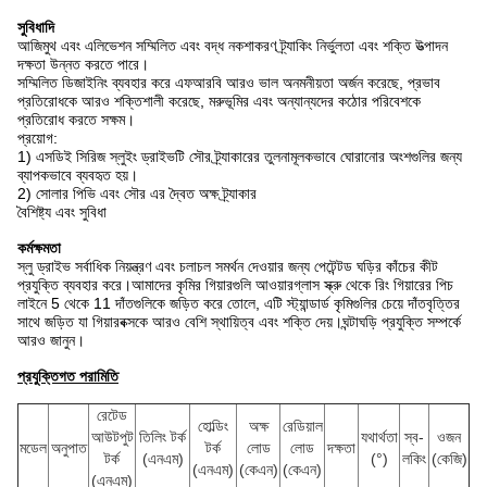
সুবিধাদি
আজিমুথ এবং এলিভেশন সম্মিলিত এবং বদ্ধ নকশাকরণ ট্র্যাকিং নির্ভুলতা এবং শক্তি উত্পাদন
দক্ষতা উন্নত করতে পারে।
সম্মিলিত ডিজাইনিং ব্যবহার করে এফআরবি আরও ভাল অনমনীয়তা অর্জন করেছে, প্রভাব
প্রতিরোধকে আরও শক্তিশালী করেছে, মরুভূমির এবং অন্যান্যদের কঠোর পরিবেশকে
প্রতিরোধ করতে সক্ষম।
প্রয়োগ:
1) এসডিই সিরিজ স্লুইং ড্রাইভটি সৌর ট্র্যাকারের তুলনামূলকভাবে ঘোরানোর অংশগুলির জন্য
ব্যাপকভাবে ব্যবহৃত হয়।
2) সোলার পিভি এবং সৌর এর দ্বৈত অক্ষ ট্র্যাকার
বৈশিষ্ট্য এবং সুবিধা
কর্মক্ষমতা
স্লু ড্রাইভ সর্বাধিক নিয়ন্ত্রণ এবং চলাচল সমর্থন দেওয়ার জন্য পেটেন্টড ঘড়ির কাঁচের কীট
প্রযুক্তি ব্যবহার করে।আমাদের কৃমির গিয়ারগুলি আওয়ারগ্লাস স্ক্রু থেকে রিং গিয়ারের পিচ
লাইনে 5 থেকে 11 দাঁতগুলিকে জড়িত করে তোলে, এটি স্ট্যান্ডার্ড কৃমিগুলির চেয়ে দাঁতবৃত্তির
সাথে জড়িত যা গিয়ারবক্সকে আরও বেশি স্থায়িত্ব এবং শক্তি দেয়।ঘন্টাঘড়ি প্রযুক্তি সম্পর্কে
আরও জানুন।
প্রযুক্তিগত পরামিতি
রেটেড
হোল্ডিং
অক্ষ
রেডিয়াল
আউটপুট
তিলিং টর্ক
যথার্থতা
স্ব-
ওজন
মডেল
অনুপাত
টর্ক
লোড
লোড
দক্ষতা
টর্ক
(এনএম)
(°)
লকিং
(কেজি)
(এনএম)
(কেএন)
(কেএন)
(এনএম)