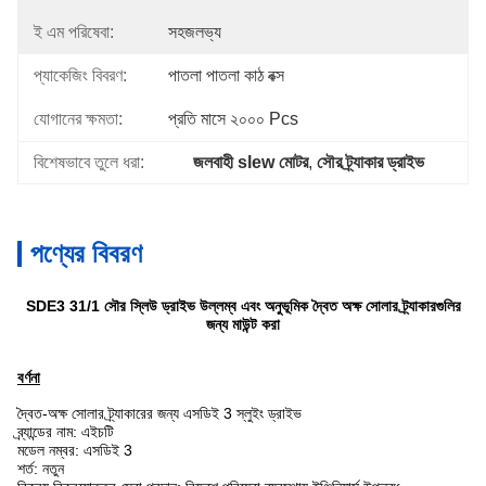
ই এম পরিষেবা:
সহজলভ্য
প্যাকেজিং বিবরণ:
পাতলা পাতলা কাঠ বক্স
যোগানের ক্ষমতা:
প্রতি মাসে ২০০০ Pcs
বিশেষভাবে তুলে ধরা:
জলবাহী slew মোটর
, 
সৌর ট্র্যাকার ড্রাইভ
পণ্যের বিবরণ
SDE3 31/1 সৌর স্লিউ ড্রাইভ উল্লম্ব এবং অনুভূমিক দ্বৈত অক্ষ সোলার ট্র্যাকারগুলির
জন্য মাউন্ট করা
বর্ণনা
দ্বৈত-অক্ষ সোলার ট্র্যাকারের জন্য এসডিই 3 স্লুইং ড্রাইভ
ব্র্যান্ডের নাম: এইচটি
মডেল নম্বর: এসডিই 3
শর্ত: নতুন