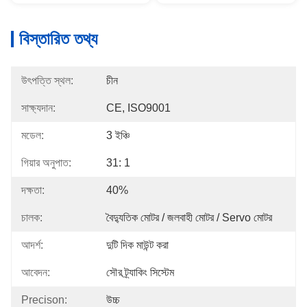
বিস্তারিত তথ্য
উৎপত্তি স্থল:
চীন
সাক্ষ্যদান:
CE, ISO9001
মডেল:
3 ইঞ্চি
গিয়ার অনুপাত:
31: 1
দক্ষতা:
40%
চালক:
বৈদ্যুতিক মোটর / জলবাহী মোটর / Servo মোটর
আদর্শ:
দুটি দিক মাউন্ট করা
আবেদন:
সৌর ট্র্যাকিং সিস্টেম
Precison:
উচ্চ