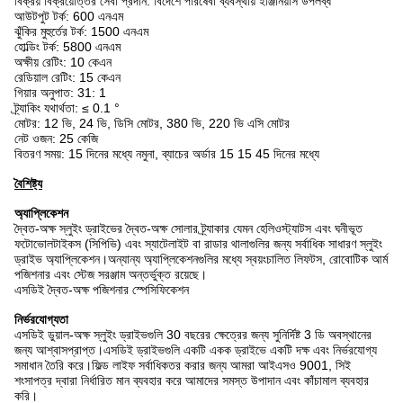
বিক্রয় বিক্রয়োত্তর সেবা প্রদান: বিদেশে পরিষেবা ব্যবস্থায় ইঞ্জিনিয়ার্স উপলব্ধ
আউটপুট টর্ক: 600 এনএম
ঝুঁকির মুহুর্তের টর্ক: 1500 এনএম
হোল্ডিং টর্ক: 5800 এনএম
অক্ষীয় রেটিং: 10 কেএন
রেডিয়াল রেটিং: 15 কেএন
গিয়ার অনুপাত: 31: 1
ট্র্যাকিং যথার্থতা: ≤ 0.1 °
মোটর: 12 ভি, 24 ভি, ডিসি মোটর, 380 ভি, 220 ভি এসি মোটর
নেট ওজন: 25 কেজি
বিতরণ সময়: 15 দিনের মধ্যে নমুনা, ব্যাচের অর্ডার 15 15 45 দিনের মধ্যে
বৈশিষ্ট্য
অ্যাপ্লিকেশন
দ্বৈত-অক্ষ স্লুইং ড্রাইভের দ্বৈত-অক্ষ সোলার ট্র্যাকার যেমন হেলিওস্ট্যাটস এবং ঘনীভূত
ফটোভোলটাইকস (সিপিভি) এবং স্যাটেলাইট বা রাডার থালাগুলির জন্য সর্বাধিক সাধারণ স্লুইং
ড্রাইভ অ্যাপ্লিকেশন।অন্যান্য অ্যাপ্লিকেশনগুলির মধ্যে স্বয়ংচালিত লিফটস, রোবোটিক আর্ম
পজিশনার এবং স্টেজ সরঞ্জাম অন্তর্ভুক্ত রয়েছে।
এসডিই দ্বৈত-অক্ষ পজিশনার স্পেসিফিকেশন
নির্ভরযোগ্যতা
এসডিই ডুয়াল-অক্ষ স্লুইং ড্রাইভগুলি 30 বছরের ক্ষেত্রের জন্য সুনির্দিষ্ট 3 ডি অবস্থানের
জন্য আশ্বাসপ্রাপ্ত।এসডিই ড্রাইভগুলি একটি একক ড্রাইভে একটি দক্ষ এবং নির্ভরযোগ্য
সমাধান তৈরি করে।ফিল্ড লাইফ সর্বাধিকতর করার জন্য আমরা আইএসও 9001, সিই
শংসাপত্র দ্বারা নির্ধারিত মান ব্যবহার করে আমাদের সমস্ত উপাদান এবং কাঁচামাল ব্যবহার
করি।