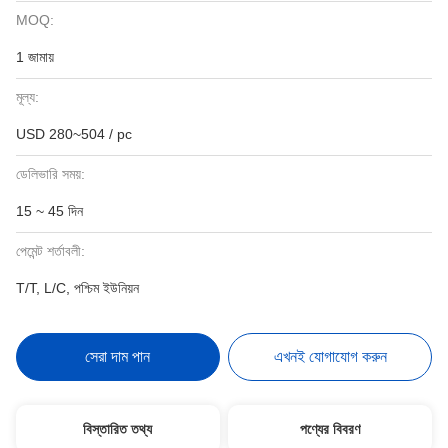
MOQ:
1 জামায়
মূল্য:
USD 280~504 / pc
ডেলিভারি সময়:
15 ~ 45 দিন
পেমেন্ট শর্তাবলী:
T/T, L/C, পশ্চিম ইউনিয়ন
সেরা দাম পান
এখনই যোগাযোগ করুন
বিস্তারিত তথ্য
পণ্যের বিবরণ