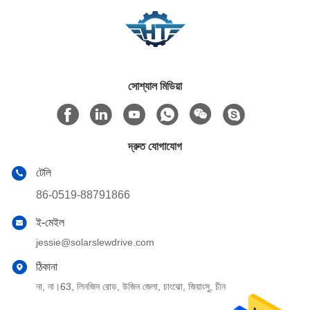
সোশ্যাল মিডিয়া
দ্রুত যোগাযোগ
টেলি
86-0519-88791866
ই-মেইল
jessie@solarslewdrive.com
ঠিকানা
না, না।63, লিনজিন রোড, উজিন জেলা, চাংঝো, জিয়াংসু, চীন