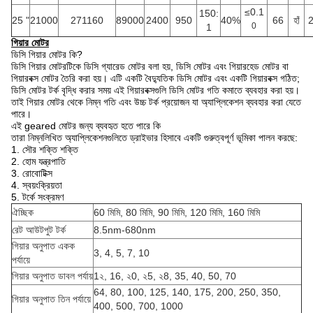
≤0.1
150:
25 "
21000
271160
89000
2400
950
40%
66
হাঁ
0
1
গিয়ার মোটর
ডিসি গিয়ার মোটর কি?
ডিসি গিয়ার মোটরটিকে ডিসি গ্যারেড মোটর বলা হয়, ডিসি মোটর এবং গিয়ারহেড মোটর বা
গিয়ারবক্স মোটর তৈরি করা হয়। এটি একটি বৈদ্যুতিক ডিসি মোটর এবং একটি গিয়ারবক্স গঠিত;
ডিসি মোটর টর্ক বৃদ্ধি করার সময় এই গিয়ারবক্সগুলি ডিসি মোটর গতি কমাতে ব্যবহার করা হয়।
তাই গিয়ার মোটর থেকে নিম্ন গতি এবং উচ্চ টর্ক প্রয়োজন যা অ্যাপ্লিকেশন ব্যবহার করা যেতে
পারে।
এই geared মোটর জন্য ব্যবহৃত হতে পারে কি
তারা নিম্নলিখিত অ্যাপ্লিকেশনগুলিতে ড্রাইভার হিসাবে একটি গুরুত্বপূর্ণ ভূমিকা পালন করছে:
1. সৌর শক্তি শক্তি
2. হোম যন্ত্রপাতি
3. রোবোটিক্স
4. স্বয়ংক্রিয়তা
5. টর্কে সংক্রমণ
ঐচ্ছিক
60 মিমি, 80 মিমি, 90 মিমি, 120 মিমি, 160 মিমি
রেট আউটপুট টর্ক
8.5nm-680nm
গিয়ার অনুপাত একক
3, 4, 5, 7, 10
পর্যায়ে
গিয়ার অনুপাত ডাবল পর্যায়
1২, 16, ২0, ২5, ২8, 35, 40, 50, 70
64, 80, 100, 125, 140, 175, 200, 250, 350,
গিয়ার অনুপাত তিন পর্যায়ে
400, 500, 700, 1000