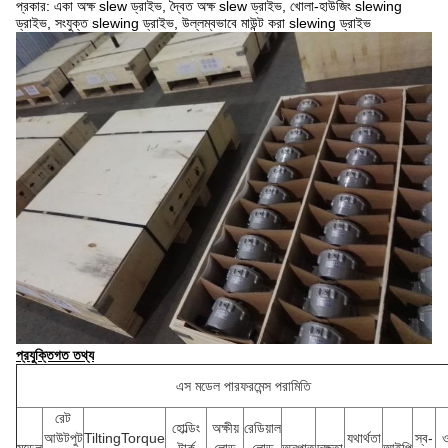
প্রকার: একা অক্ষ slew ড্রাইভ, দ্বৈত অক্ষ slew ড্রাইভ, খোলা-হাউজিং slewing
ড্রাইভ, সংযুক্ত slewing ড্রাইভ, উল্লম্বভাবে মাউন্ট করা slewing ড্রাইভ
প্রযুক্তিগত তথ্য
এস মডেল পারফরমেন্স পরামিতি
রেট
হোল্ডিং
অক্ষীয়
রেডিয়াল
আউটপুট
TiltingTorque
যথার্থতা
স্ব-