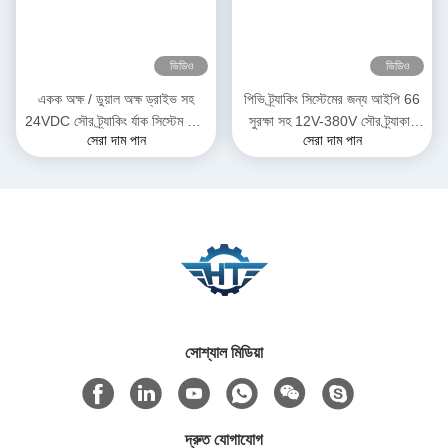
ভিডিও
ভিডিও
একক অক্ষ / ডুয়াল অক্ষ ড্রাইভ সহ
পিভি ট্র্যাকিং সিস্টেমের জন্য আইপি 66
24VDC সৌর ট্র্যাকিং র্যাক সিস্টেম স্লো
সুরক্ষা সহ 12V-380V সৌর ট্র্যাকার
সেরা দাম পান
সেরা দাম পান
মোটর
স্লিভ ড্রাইভ
সোশ্যাল মিডিয়া
দ্রুত যোগাযোগ