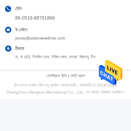
টেলি
86-0519-88791866
ই-মেইল
jessie@solarslewdrive.com
ঠিকানা
না, না।63, লিনজিন রোড, উজিন জেলা, চাংঝো, জিয়াংসু, চীন
গোপনীয়তা নীতি
|
সাইট ম্যাপ
চীন ভালো গুণমান সৌর স্লু ড্রাইভ সরবরাহকারী। কপিরাইট © 2019-2026
Changzhou Hangtuo Mechanical Co., Ltd . সব সমস্ত অধিকার সংরক্ষিত।