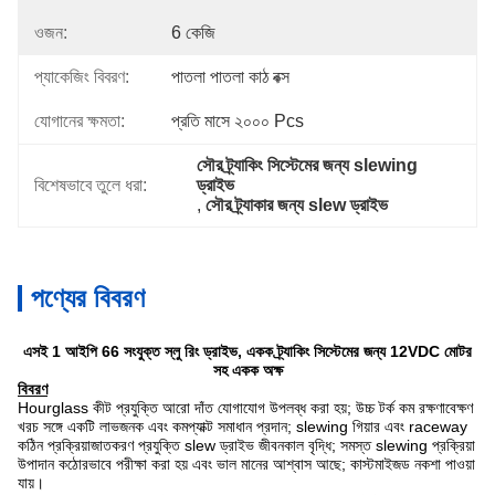
ওজন:
6 কেজি
প্যাকেজিং বিবরণ:
পাতলা পাতলা কাঠ বক্স
যোগানের ক্ষমতা:
প্রতি মাসে ২০০০ Pcs
সৌর ট্র্যাকিং সিস্টেমের জন্য slewing 
বিশেষভাবে তুলে ধরা:
ড্রাইভ
, 
সৌর ট্র্যাকার জন্য slew ড্রাইভ
পণ্যের বিবরণ
এসই 1 আইপি 66 সংযুক্ত স্লু রিং ড্রাইভ, একক ট্র্যাকিং সিস্টেমের জন্য 12VDC মোটর
সহ একক অক্ষ
বিবরণ
Hourglass কীট প্রযুক্তি আরো দাঁত যোগাযোগ উপলব্ধ করা হয়; উচ্চ টর্ক কম রক্ষণাবেক্ষণ
খরচ সঙ্গে একটি লাভজনক এবং কমপ্যাক্ট সমাধান প্রদান; slewing গিয়ার এবং raceway
কঠিন প্রক্রিয়াজাতকরণ প্রযুক্তি slew ড্রাইভ জীবনকাল বৃদ্ধি; সমস্ত slewing প্রক্রিয়া
উপাদান কঠোরভাবে পরীক্ষা করা হয় এবং ভাল মানের আশ্বাস আছে; কাস্টমাইজড নকশা পাওয়া
যায়।