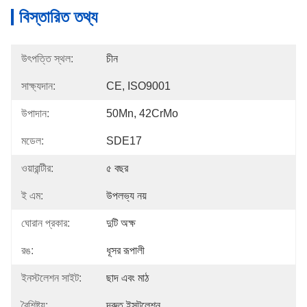
বিস্তারিত তথ্য
উৎপত্তি স্থল:
চীন
সাক্ষ্যদান:
CE, ISO9001
উপাদান:
50Mn, 42CrMo
মডেল:
SDE17
ওয়ারান্টীর:
৫ বছর
ই এম:
উপলভ্য নয়
ঘোরান প্রকার:
দুটি অক্ষ
রঙ:
ধূসর রূপালী
ইনস্টলেশন সাইট:
ছাদ এবং মাঠ
বৈশিষ্ট্য:
দ্রুত ইন্সটলেশন