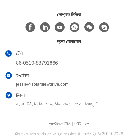
সোশ্যাল মিডিয়া
দ্রুত যোগাযোগ
টেলি
86-0519-88791866
ই-মেইল
jessie@solarslewdrive.com
ঠিকানা
না, না।63, লিনজিন রোড, উজিন জেলা, চাংঝো, জিয়াংসু, চীন
গোপনীয়তা নীতি
|
সাইট ম্যাপ
চীন ভালো গুণমান সৌর স্লু ড্রাইভ সরবরাহকারী। কপিরাইট © 2019-2026