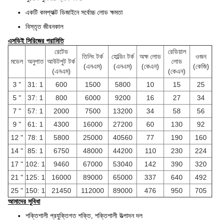
একটি কমপ্যাক্ট ডিজাইনে সর্বোচ্চ লোড ক্ষমতা
বিস্তৃত জীবনকাল
এসডিই সিরিজের পরামিতি
রেটেড
রেডিয়াল
তিলিং টর্ক
হোল্ডিং টর্ক
অক্ষ লোড
ওজন
মডেল
অনুপাত
আউটপুট টর্ক
লোড
(এনএম)
(এনএম)
(কেএন)
(কেজি)
(এনএম)
(কেএন)
3 "
31: 1
600
1500
5800
10
15
25
5 "
37: 1
800
6000
9200
16
27
34
7 "
57: 1
2000
7500
13200
34
58
56
9 "
61: 1
4300
16000
27200
60
130
92
12 "
78: 1
5800
25000
40560
77
190
160
14 "
85: 1
6750
48000
44200
110
230
224
17 "
102: 1
9460
67000
53040
142
390
320
21 "
125: 1
16000
89000
65000
337
640
492
25 "
150: 1
21450
112000
89000
476
950
705
আমাদের সুবিধা
শক্তিশালী প্রযুক্তিগত শক্তি, শক্তিশালী উত্পাদন দল