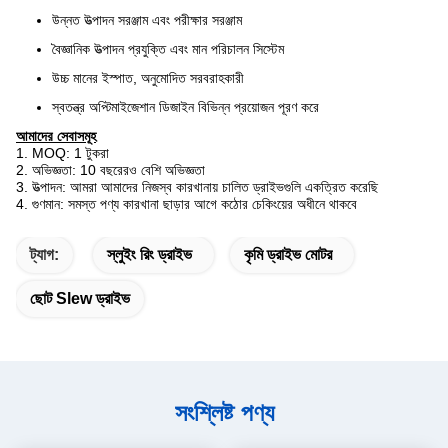
উন্নত উত্পাদন সরঞ্জাম এবং পরীক্ষার সরঞ্জাম
বৈজ্ঞানিক উত্পাদন প্রযুক্তি এবং মান পরিচালন সিস্টেম
উচ্চ মানের ইস্পাত, অনুমোদিত সরবরাহকারী
স্বতন্ত্র অপ্টিমাইজেশান ডিজাইন বিভিন্ন প্রয়োজন পূরণ করে
আমাদের সেবাসমূহ
1. MOQ: 1 টুকরা
2. অভিজ্ঞতা: 10 বছরেরও বেশি অভিজ্ঞতা
3. উত্পাদন: আমরা আমাদের নিজস্ব কারখানায় চালিত ড্রাইভগুলি একত্রিত করেছি
4. গুণমান: সমস্ত পণ্য কারখানা ছাড়ার আগে কঠোর চেকিংয়ের অধীনে থাকবে
ট্যাগ:
স্লুইং রিং ড্রাইভ
কৃমি ড্রাইভ মোটর
ছোট Slew ড্রাইভ
সংশ্লিষ্ট পণ্য