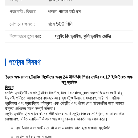
প্যাকেজিং বিবরণ:
পাতলা পাতলা কাঠ বক্স
যোগানের ক্ষমতা:
মাসে 500 পিসি
বিশেষভাবে তুলে ধরা:
স্লুইং রিং ড্রাইভ
, 
কৃমি ড্রাইভ মোটর
পণ্যের বিবরণ
দ্বৈত অক্ষ সোলার ট্র্যাকিং সিস্টেমের জন্য 24 ইভিডিসি গিয়ার মোটর সহ 17 ইঞ্চি দ্বৈত অক্ষ
স্লু ড্রাইভ
বিবরণ
সোলিং ড্রাইভটি সোলার ট্র্যাকিং সিস্টেম, নির্মাণ যানবাহন, বন্দর যন্ত্রপাতি এবং ছোট বায়ু
টারবাইনগুলিতে ব্যাপকভাবে ব্যবহৃত হয়। হ্যাঙ্গটুও উত্পাদন, সমাবেশ, পরিদর্শন, পরীক্ষা
প্রক্রিয়া এবং স্বয়ংক্রিয় পরিষ্কার এবং পেইন্টিং এবং গুঁড়ো লেপ লাইনগুলির জন্য সমস্ত
উন্নত মেশিনের সাথে সম্পূর্ণ সজ্জিত।
স্লুইং ড্রাইভ হ'ল ঘড়ির কাঁচের কীট খাদের সাথে স্লুইং রিংয়ের সংমিশ্রণ, যা আরও দাঁত
যোগাযোগ, বর্ধিত ড্রাইভ টর্ক এবং আরও সুচারুভাবে আবর্তন সরবরাহ করে।
র‌্যাডিয়াল এবং অক্ষীয় বোঝা এবং একসাথে কাত হয়ে যাওয়ার মুহুর্তগুলি
সুযোগ সুবিধায় স্থান সঞ্চয়