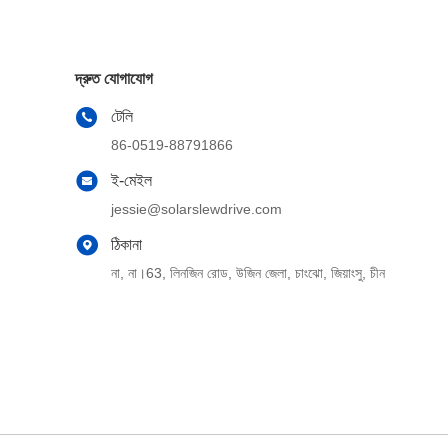
দ্রুত যোগাযোগ
টেলি
86-0519-88791866
ই-মেইল
jessie@solarslewdrive.com
ঠিকানা
না, না।63, লিনজিন রোড, উজিন জেলা, চাংঝো, জিয়াংসু, চীন