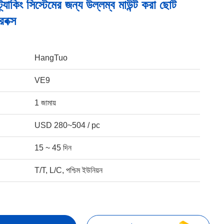
্যাকিং সিস্টেমের জন্য উল্লম্ব মাউন্ট করা ছোট
রবক্স
HangTuo
VE9
1 জামায়
USD 280~504 / pc
15 ~ 45 দিন
T/T, L/C, পশ্চিম ইউনিয়ন