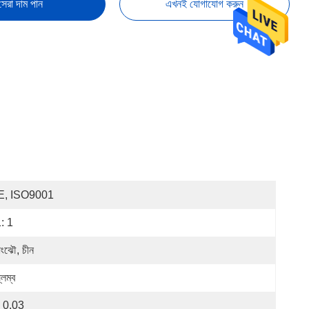
সেরা দাম পান
এখনই যোগাযোগ করুন
E, ISO9001
: 1
যাংঝৌ, চীন
্লম্ব
 0.03