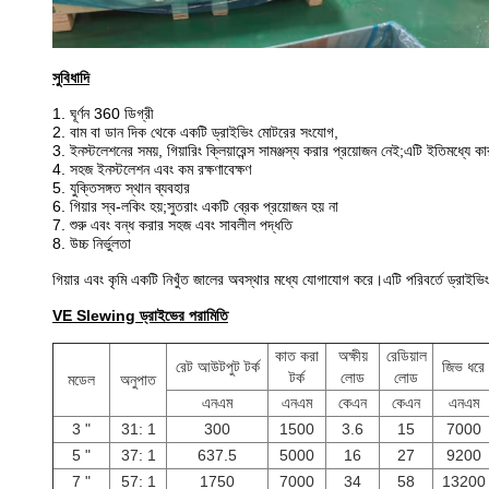
সুবিধাদি
1. ঘূর্ণন 360 ডিগ্রী
2. বাম বা ডান দিক থেকে একটি ড্রাইভিং মোটরের সংযোগ,
3. ইনস্টলেশনের সময়, গিয়ারিং ক্লিয়ারেন্স সামঞ্জস্য করার প্রয়োজন নেই;এটি ইতিমধ্য
4. সহজ ইনস্টলেশন এবং কম রক্ষণাবেক্ষণ
5. যুক্তিসঙ্গত স্থান ব্যবহার
6. গিয়ার স্ব-লকিং হয়;সুতরাং একটি ব্রেক প্রয়োজন হয় না
7. শুরু এবং বন্ধ করার সহজ এবং সাবলীল পদ্ধতি
8. উচ্চ নির্ভুলতা
গিয়ার এবং কৃমি একটি নিখুঁত জালের অবস্থার মধ্যে যোগাযোগ করে।এটি পরিবর্তে ড্রাইভিং
VE Slewing ড্রাইভের পরামিতি
কাত করা
অক্ষীয়
রেডিয়াল
রেট আউটপুট টর্ক
জিভ ধরে
টর্ক
লোড
লোড
মডেল
অনুপাত
এনএম
এনএম
কেএন
কেএন
এনএম
3 "
31: 1
300
1500
3.6
15
7000
5 "
37: 1
637.5
5000
16
27
9200
7 "
57: 1
1750
7000
34
58
13200