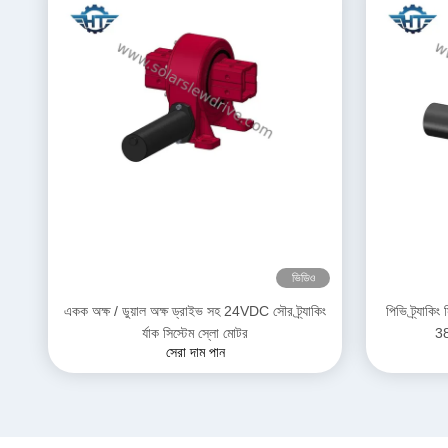
ভিডিও
একক অক্ষ / ডুয়াল অক্ষ ড্রাইভ সহ 24VDC সৌর ট্র্যাকিং
পিভি ট্র্যাক
র্যাক সিস্টেম স্লো মোটর
38
সেরা দাম পান