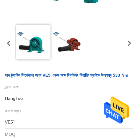
সান ট্র্যাকিং সিস্টেমের জন্য VE5 একক অক্ষ স্লিউইং বিয়ারিং ড্রাইভ উল্লম্ব 533 Nm
ব্র্যান্ড নাম:
HangTuo
মডেল নম্বর:
VE5"
MOQ: