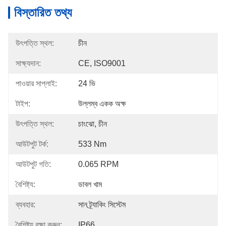
বিস্তারিত তথ্য
উৎপত্তি স্থল:
চীন
সাক্ষ্যদান:
CE, ISO9001
পাওয়ার সাপ্লাই:
24 ভি
টাইপ:
উল্লম্ব একক অক্ষ
উৎপত্তি স্থল:
চাংঝো, চীন
আউটপুট টর্ক:
533 Nm
আউটপুট গতি:
0.065 RPM
বৈশিষ্ট্য:
ডাবল খাম
ব্যবহার:
সান ট্র্যাকিং সিস্টেম
বৈশিষ্ট্য রক্ষা করুন:
IP66