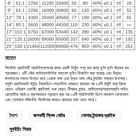
8"
51:1
2250
11200
20400
50
80
40%
≤0.1
হ্যাঁ
28
9"
61:1
2250
16000
30800
60
130
40%
≤0.1
হ্যাঁ
52
12"
78:1
4300
25000
40560
77
190
40%
≤0.1
হ্যাঁ
65
14"
85:1
5600
48000
44200
110
230
40%
≤0.1
হ্যাঁ
৮৮
17"
102:1
6750
67000
53040
142
390
40%
≤0.1
হ্যাঁ
135
21"
125:1
16000
89000
65000
337
640
40%
≤0.1
হ্যাঁ
192
25"
150:1
21450
112000
89000
476
950
40%
≤0.1
হ্যাঁ
251
আবেদন
স্লিউইং ড্রাইভটি অ্যাপ্লিকেশনের জন্য একটি নিখুঁত পণ্য যার জন্য ঘূর্ণন ঘূর্ণন সঁচারক বল
প্রয়োজন। এটি সৌর ফটোভোলটাইক প্যানেল ঘূর্ণনে ডিজাইন করা হয়েছে এবং বিদ্যুৎ
উৎপাদনের দক্ষতা উন্নত করে।একক অক্ষ এবং দ্বৈত অক্ষ সৌর ট্র্যাকিং সমাধান উপলব্ধ।
স্লুইং ড্রাইভগুলি উইন্ড টারবাইনে পেডেস্টাল ঘোরাতে ব্যবহৃত হয়।এটি মাউন্ট করা ট্রাক
ক্রেন, এরিয়াল ওয়ার্কিং প্ল্যাটফর্ম, ডক ক্রেন, টিম্বার গ্র্যাব, অটোমেশন/অ্যাসেম্বলি লাইন,
রোবোটিক আর্ম-এ ব্যাপকভাবে প্রয়োগ করা হয়।এটি স্যাটেলাইট ডিশে মহাকাশ যোগাযোগ
এবং গ্লোবাল পজিশনিং সিস্টেমের জন্যও ব্যবহার করা যেতে পারে।
ট্যাগ:
জলবাহী স্লিভ মোটর
সোলার ট্র্যাকার ড্রাইভ
স্যুইচিং গিয়ার