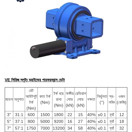
VE সিরিজ স্লুইং ড্রাইভের পারফরম্যান্স ডেটা
রেট
টর্ক ধরে
অক্ষীয়
রেডিয়াল
আউটপুট
কাত টর্ক
নির্ভুলতা
স্ব-
ওজন
মডেল
অনুপাত
রাখা
লোড
লোড
দক্ষতা
টর্ক
(Nm)
(°)
লকিং
(কেজি)
(Nm)
(kN)
(kN)
(Nm)
3"
31:1
600
1500
1800
22
15
40%
≤0.1
হ্যাঁ
12
5"
37:1
800
5000
9200
16
27
40%
≤0.1
হ্যাঁ
18
7"
57:1
1750
7000
13200
34
58
40%
≤0.1
হ্যাঁ
32