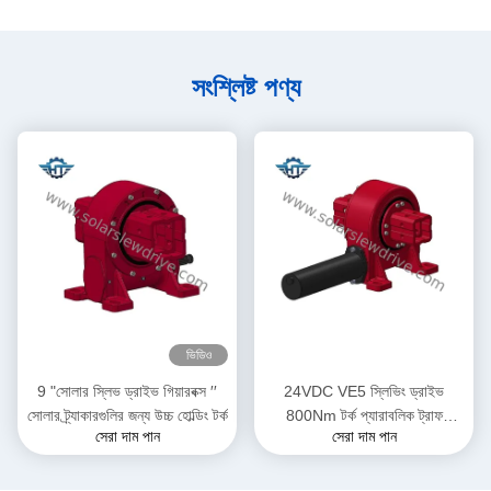
সংশ্লিষ্ট পণ্য
ভিডিও
9 "সোলার স্লিভ ড্রাইভ গিয়ারবক্স ′′
24VDC VE5 স্লিভিং ড্রাইভ
সোলার ট্র্যাকারগুলির জন্য উচ্চ হোল্ডিং টর্ক
800Nm টর্ক প্যারাবলিক ট্রাফ
সেরা দাম পান
সেরা দাম পান
অ্যাপ্লিকেশনগুলিতে সৌর ট্র্যাকার
সিস্টেমের জন্য