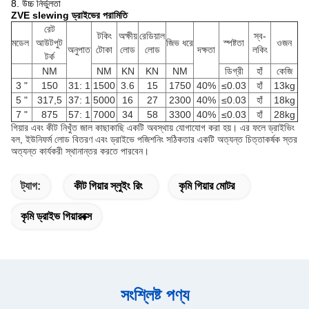
8. উচ্চ নির্ভুলতা
ZVE slewing ড্রাইভের পরামিতি
রেট
টকিং
অক্ষীয়
রেডিয়াল
স্ব-
মডেল
আউটপুট
জিভ ধরে
স্পষ্টতা
ওজন
অনুপাত
টোকা
লোড
লোড
দক্ষতা
লকিং
টর্ক
NM
NM
KN
KN
NM
ডিগ্রী
হাঁ
কেজি
3 "
150
31: 1
1500
3.6
15
1750
40%
≤0.03
হাঁ
13kg
5 "
317,5
37: 1
5000
16
27
2300
40%
≤0.03
হাঁ
18kg
7 "
875
57: 1
7000
34
58
3300
40%
≤0.03
হাঁ
28kg
গিয়ার এবং কীট নিখুঁত জাল কাছাকাছি একটি অবস্থায় যোগাযোগ করা হয়।
এর ফলে ড্রাইভিং
বল, ইউনিফর্ম লোড বিতরণ এবং ড্রাইভে পজিশনিং সঠিকতার একটি অত্যন্ত চিত্তাকর্ষক স্তর
অত্যন্ত কার্যকরী স্থানান্তর করতে পারবেন।
ট্যাগ:
কীট গিয়ার স্লুইং রিং
কৃমি গিয়ার মোটর
কৃমি ড্রাইভ গিয়ারবক্স
সংশ্লিষ্ট পণ্য