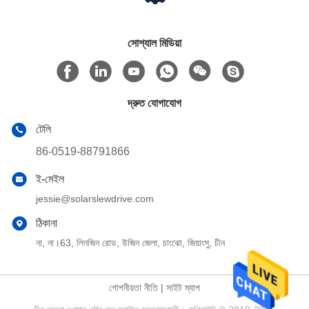
সোশ্যাল মিডিয়া
দ্রুত যোগাযোগ
টেলি
86-0519-88791866
ই-মেইল
jessie@solarslewdrive.com
ঠিকানা
না, না।63, লিনজিন রোড, উজিন জেলা, চাংঝো, জিয়াংসু, চীন
গোপনীয়তা নীতি
|
সাইট ম্যাপ