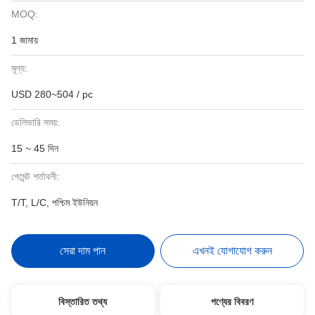
MOQ:
1 জামায়
মূল্য:
USD 280~504 / pc
ডেলিভারি সময়:
15 ~ 45 দিন
পেমেন্ট শর্তাবলী:
T/T, L/C, পশ্চিম ইউনিয়ন
সেরা দাম পান
এখনই যোগাযোগ করুন
বিস্তারিত তথ্য
পণ্যের বিবরণ