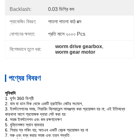
Backlash:
0.03 ডিগ্রি কম
প্যাকেজিং বিবরণ:
পাতলা পাতলা কাঠ বক্স
যোগানের ক্ষমতা:
প্রতি মাসে ২০০০ Pcs
worm drive gearbox
, 
বিশেষভাবে তুলে ধরা:
worm gear motor
পণ্যের বিবরণ
সুবিধাদি
1. ঘূর্ণন 360 ডিগ্রী
2. বাম বা ডান দিক থেকে একটি ড্রাইভিং মোটর সংযোগ,
3. ইনস্টলেশনের সময়, গিয়ারিং ক্লিয়ারেন্স সামঞ্জস্য করা প্রয়োজন হয় না; এই ইতিমধ্যে
কারখানা আগে প্রযোজক দ্বারা সেট করা হয়
4. সহজ ইনস্টলেশন এবং কম রক্ষণাবেক্ষণ
5. যুক্তিসঙ্গত স্থান ব্যবহার
6. গিয়ার স্ব লকিং হয়; অতএব একটি ব্রেক প্রয়োজন হয় না
7. শুরু এবং বন্ধ করার সহজ এবং তরল পদ্ধতি