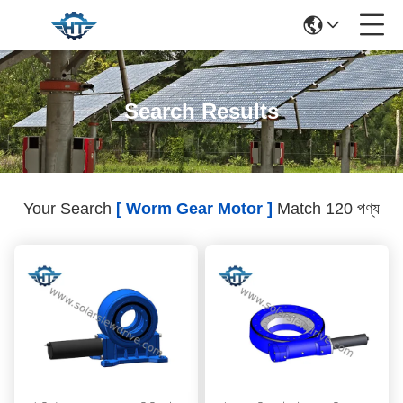
Search Results
Your Search
[ Worm Gear Motor ]
Match 120 পণ্য