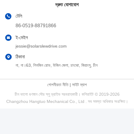
দ্রুত যোগাযোগ
টেলি
86-0519-88791866
ই-মেইল
jessie@solarslewdrive.com
ঠিকানা
না, না।63, লিনজিন রোড, উজিন জেলা, চাংঝো, জিয়াংসু, চীন
গোপনীয়তা নীতি
|
সাইট ম্যাপ
চীন ভালো গুণমান সৌর স্লু ড্রাইভ সরবরাহকারী। কপিরাইট © 2019-2026
Changzhou Hangtuo Mechanical Co., Ltd . সব সমস্ত অধিকার সংরক্ষিত।