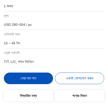
1 জামায়
মূল্য:
USD 280~504 / pc
ডেলিভারি সময়:
15 ~ 45 দিন
পেমেন্ট শর্তাবলী:
T/T, L/C, পশ্চিম ইউনিয়ন
সেরা দাম পান
এখনই যোগাযোগ করুন
বিস্তারিত তথ্য
পণ্যের বিবরণ