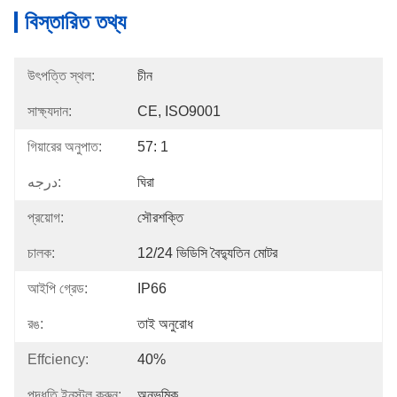
বিস্তারিত তথ্য
উৎপত্তি স্থল:
চীন
সাক্ষ্যদান:
CE, ISO9001
গিয়ারের অনুপাত:
57: 1
درجه:
ঘিরা
প্রয়োগ:
সৌরশক্তি
চালক:
12/24 ভিডিসি বৈদ্যুতিন মোটর
আইপি গ্রেড:
IP66
রঙ:
তাই অনুরোধ
Effciency:
40%
পদ্ধতি ইনস্টল করুন:
অনুভূমিক