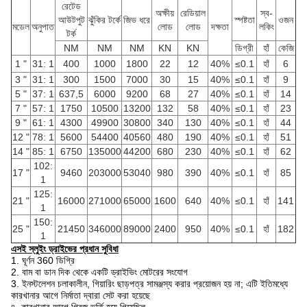
রেটেড
অক্ষীয়
রেডিয়াল
স্ব-
আউটপুট
ঝুঁকির টর্কে
জিভ ধরে
স্পষ্টতা
ওজন
মডেল
অনুপাত
লোড
লোড
দক্ষতা
লকিং
টর্ক
NM
NM
NM
KN
KN
ডিগ্রী
হাঁ
কেজি
1 "
31: 1
400
1000
1800
22
12
40%
≤0.1
হাঁ
6
3 "
31: 1
300
1500
7000
30
15
40%
≤0.1
হাঁ
9
5 "
37: 1
637,5
6000
9200
68
27
40%
≤0.1
হাঁ
14
7 "
57: 1
1750
10500
13200
132
58
40%
≤0.1
হাঁ
23
9 "
61: 1
4300
49900
30800
340
130
40%
≤0.1
হাঁ
44
12 "
78: 1
5600
54400
40560
480
190
40%
≤0.1
হাঁ
51
14 "
85: 1
6750
135000
44200
680
230
40%
≤0.1
হাঁ
62
102:
17 "
9460
203000
53040
980
390
40%
≤0.1
হাঁ
85
1
125:
21 "
16000
271000
65000
1600
640
40%
≤0.1
হাঁ
141
1
150:
25 "
21450
346000
89000
2400
950
40%
≤0.1
হাঁ
182
1
এসই স্লুইং ড্রাইভের প্রধান সুবিধা
1. ঘূর্ণন 360 ডিগ্রি
2. বাম বা ডান দিক থেকে একটি ড্রাইভিং মোটরের সংযোগ
3. ইনস্টলেশন চলাকালীন, গিয়ারিং ছাড়পত্র সামঞ্জস্য করার প্রয়োজন হয় না; এটি ইতিমধ্যে
কারখানার আগে নির্মাতা দ্বারা সেট করা হয়েছে