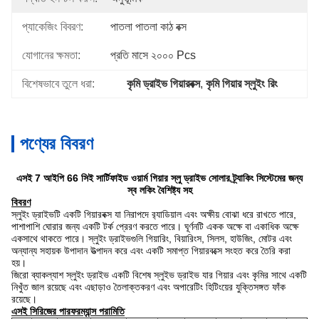
প্যাকেজিং বিবরণ:
পাতলা পাতলা কাঠ বক্স
যোগানের ক্ষমতা:
প্রতি মাসে ২০০০ Pcs
বিশেষভাবে তুলে ধরা:
কৃমি ড্রাইভ গিয়ারবক্স
, 
কৃমি গিয়ার স্লুইং রিং
পণ্যের বিবরণ
এসই 7 আইপি 66 সিই সার্টিফাইড ওয়ার্ম গিয়ার স্লু ড্রাইভ সোলার ট্র্যাকিং সিস্টেমের জন্য
স্ব লকিং বৈশিষ্ট্য সহ
বিবরণ
স্লুইং ড্রাইভটি একটি গিয়ারবক্স যা নিরাপদে র‌্যাডিয়াল এবং অক্ষীয় বোঝা ধরে রাখতে পারে,
পাশাপাশি ঘোরার জন্য একটি টর্ক প্রেরণ করতে পারে। ঘূর্ণনটি একক অক্ষে বা একাধিক অক্ষে
একসাথে থাকতে পারে। স্লুইং ড্রাইভগুলি গিয়ারিং, বিয়ারিংস, সিলস, হাউজিং, মোটর এবং
অন্যান্য সহায়ক উপাদান উত্পাদন করে এবং একটি সমাপ্ত গিয়ারবক্সে সংহত করে তৈরি করা
হয়।
জিরো ব্যাকল্যাশ স্লুইং ড্রাইভ একটি বিশেষ স্লুইভ ড্রাইভ যার গিয়ার এবং কৃমির সাথে একটি
নিখুঁত জাল রয়েছে এবং এছাড়াও তৈলাক্তকরণ এবং অপারেটিং হিটিংয়ের যুক্তিসঙ্গত ফাঁক
রয়েছে।
এসই সিরিজের পারফরম্যান্স পরামিতি