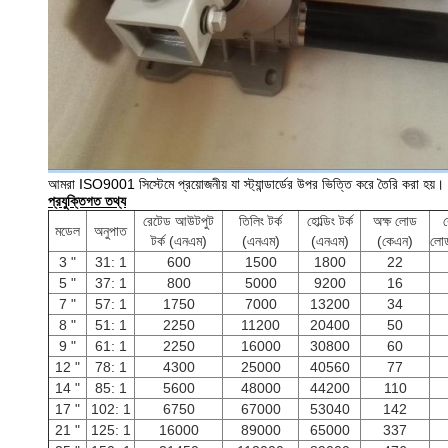
আমরা ISO9001 সিস্টেমে প্রয়োজনীয় যা স্ট্যান্ডার্ডের উপর ভিত্তি করে তৈরি করা হয
প্রযুক্তিগত তথ্য
রেটেড আউটপুট
তিলিং টর্ক
হোল্ডিং টর্ক
অক্ষ লোড
র
মডেল
অনুপাত
টর্ক (এনএম)
(এনএম)
(এনএম)
(কেএন)
লো
3 "
31: 1
600
1500
1800
22
5 "
37: 1
800
5000
9200
16
7 "
57: 1
1750
7000
13200
34
8 "
51: 1
2250
11200
20400
50
9 "
61: 1
2250
16000
30800
60
12 "
78: 1
4300
25000
40560
77
14 "
85: 1
5600
48000
44200
110
17 "
102: 1
6750
67000
53040
142
21 "
125: 1
16000
89000
65000
337