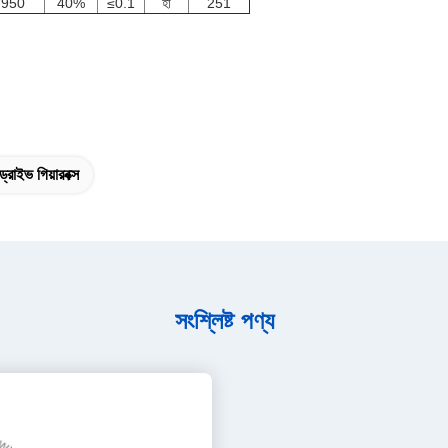
950
40%
≤0.1
হাঁ
251
ড্রাইভ গিয়ারবক্স
সংশ্লিষ্ট পণ্য