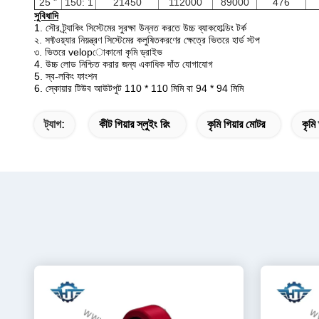
25 "
150: 1
21450
112000
89000
476
সুবিধাদি
1. সৌর ট্র্যাকিং সিস্টেমের সুরক্ষা উন্নত করতে উচ্চ ব্যাকহোল্ডিং টর্ক
২. সফ্টওয়্যার নিয়ন্ত্রণ সিস্টেমের কলুষিতকরণের ক্ষেত্রে ভিতরে হার্ড স্টপ
৩. ভিতরে velopোকানো কৃমি ড্রাইভ
4. উচ্চ লোড নিশ্চিত করার জন্য একাধিক দাঁত যোগাযোগ
5. স্ব-লকিং ফাংশন
6. স্কোয়ার টিউব আউটপুট 110 * 110 মিমি বা 94 * 94 মিমি
ট্যাগ:
কীট গিয়ার স্লুইং রিং
কৃমি গিয়ার মোটর
কৃমি 