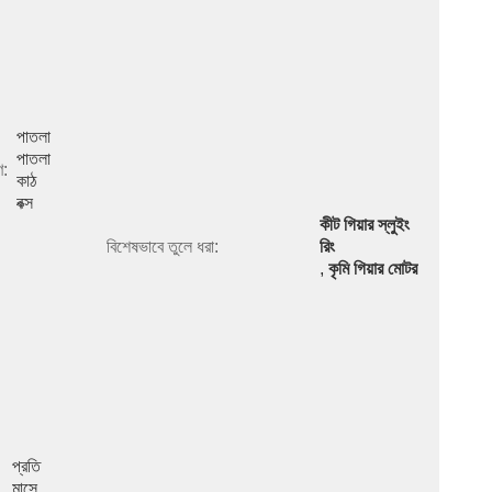
পাতলা 
পাতলা 
ণ:
কাঠ 
বক্স
কীট গিয়ার স্লুইং 
বিশেষভাবে তুলে ধরা:
রিং
, 
কৃমি গিয়ার মোটর
প্রতি 
মাসে 