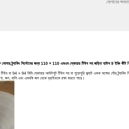
যোগানের ক্ষমতা
্ষ সোলার ট্র্যাকিং সিস্টেমের জন্য 110 × 110 এমএম স্কোয়ার টিউব সহ জড়িত হাউস 9 ইঞ্চি কীট গিয
িউব বা 94 × 94 মিমি স্কোয়ার আউটপুট টিউব সহ যা পুরোপুরি ফ্ল্যাট একক অক্ষের সৌর ট্র্যাকিং 
িকণা, জল, বালি এবং এমনকি জল থেকে ড্রাইভকে রক্ষা করতে পারে।