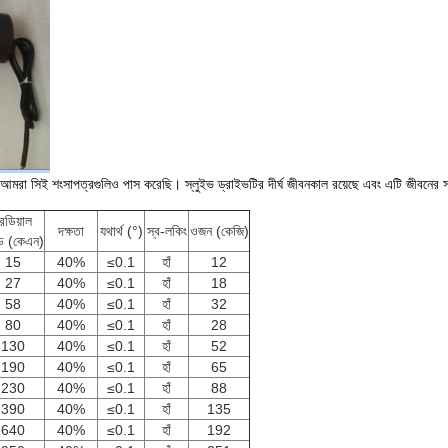
়। আমরা সিই শংসাপত্রগুলিও পাস করেছি। স্লুইভ ড্রাইভটির দীর্ঘ জীবনকাল রয়েছে এবং এটি জীবনের
েডিয়াল
দক্ষতা
যথার্থ (°)
স্ব-লকিং
ওজন (কেজি)
ড (কেএন)
15
40%
≤0.1
হাঁ
12
27
40%
≤0.1
হাঁ
18
58
40%
≤0.1
হাঁ
32
80
40%
≤0.1
হাঁ
28
130
40%
≤0.1
হাঁ
52
190
40%
≤0.1
হাঁ
65
230
40%
≤0.1
হাঁ
88
390
40%
≤0.1
হাঁ
135
640
40%
≤0.1
হাঁ
192