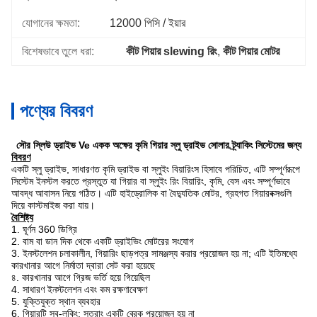
যোগানের ক্ষমতা:
12000 পিসি / ইয়ার
বিশেষভাবে তুলে ধরা:
কীট গিয়ার slewing রিং
, 
কীট গিয়ার মোটর
পণ্যের বিবরণ
সৌর স্লিউ ড্রাইভ Ve একক অক্ষের কৃমি গিয়ার স্লু ড্রাইভ সোলার ট্র্যাকিং সিস্টেমের জন্য
বিবরণ
একটি স্লু ড্রাইভ, সাধারণত কৃমি ড্রাইভ বা স্লুইং বিয়ারিংস হিসাবে পরিচিত, এটি সম্পূর্ণরূপে
সিস্টেম ইনস্টল করতে প্রস্তুত যা গিয়ার বা স্লুইং রিং বিয়ারিং, কৃমি, বেস এবং সম্পূর্ণভাবে
আবদ্ধ আবাসন নিয়ে গঠিত। এটি হাইড্রোলিক বা বৈদ্যুতিক মোটর, গ্রহগত গিয়ারবক্সগুলি
দিয়ে কাস্টমাইজ করা যায়।
বৈশিষ্ট্য
1. ঘূর্ণন 360 ডিগ্রি
2. বাম বা ডান দিক থেকে একটি ড্রাইভিং মোটরের সংযোগ
3. ইনস্টলেশন চলাকালীন, গিয়ারিং ছাড়পত্র সামঞ্জস্য করার প্রয়োজন হয় না; এটি ইতিমধ্যে
কারখানার আগে নির্মাতা দ্বারা সেট করা হয়েছে
৪. কারখানার আগে গ্রিজ ভর্তি হয়ে গিয়েছিল
4. সাধারণ ইনস্টলেশন এবং কম রক্ষণাবেক্ষণ
5. যুক্তিযুক্ত স্থান ব্যবহার
6. গিয়ারটি স্ব-লকিং; সুতরাং একটি ব্রেক প্রয়োজন হয় না