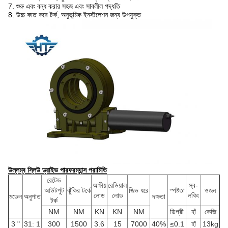
7. শুরু এবং বন্ধ করার সহজ এবং সাবলীল পদ্ধতি
8. উচ্চ কাত করে টর্ক, অনুভূমিক ইনস্টলেশন জন্য উপযুক্ত
উল্লম্ব স্লিউ ড্রাইভ পারফরম্যান্স পরামিতি
রেটেড
অক্ষীয়
রেডিয়াল
স্ব-
আউটপুট
ঝুঁকির টর্কে
জিভ ধরে
স্পষ্টতা
ওজন
লোড
লোড
লকিং
মডেল
অনুপাত
দক্ষতা
টর্ক
NM
NM
KN
KN
NM
ডিগ্রী
হাঁ
কেজি
3 "
31: 1
300
1500
3.6
15
7000
40%
≤0.1
হাঁ
13kg