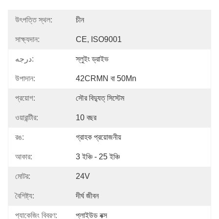
উৎপত্তি স্থল:
চীন
সাক্ষ্যদান:
CE, ISO9001
درجه:
স্লুইং ড্রাইভ
উপাদান:
42CRMN বা 50Mn
প্রয়োগ:
সৌর বিদ্যুত্ সিস্টেম
ওয়ারান্টীর:
10 বছর
রঙ:
গ্রাহক প্রয়োজনীয়
আকার:
3 ইঞ্চি - 25 ইঞ্চি
মোটর:
24V
বৈশিষ্ট্য:
দীর্ঘ জীবন
প্যাকেজিং বিবরণ:
প্লাইউড বক্স