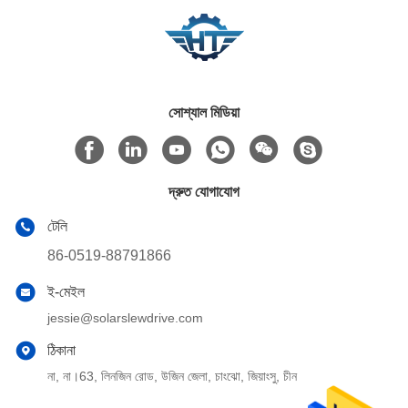
সোশ্যাল মিডিয়া
দ্রুত যোগাযোগ
টেলি
86-0519-88791866
ই-মেইল
jessie@solarslewdrive.com
ঠিকানা
না, না।63, লিনজিন রোড, উজিন জেলা, চাংঝো, জিয়াংসু, চীন